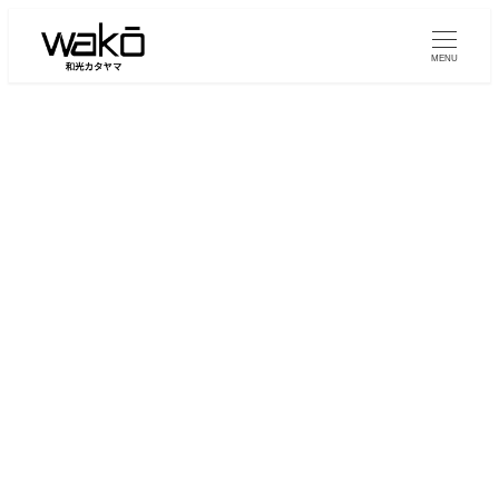
メ
イ
MENU
ン
コ
ン
テ
ン
取扱商品
ツ
へ
移
動